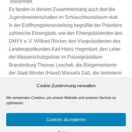
Teilnehmer.
Es fanden in diesem Zusammenhang auch dort die
Jugendmeisterschaften im Schlauchbootslalom statt.
In der Eröffnungsveranstaltung begrüßte der Präsident
zahlreiche Ehrengäste, wie den Ehrenpräsidenten des
DMYV e. V. Wilfried Röcker, den Vizepräsidenten des
Landessportbundes Karl-Heinz Hegenbart, den Leiter
der Wasserschutzpolizei im Polizeipräsidium
Brandenburg Thomas Loschek, die Bürgermeisterin
der Stadt Werder (Havel) Manuela Saß, die Vertreterin
des Breitensports im Landesministerium für Bildung,
Cookie-Zustimmung verwalten
Jugend und Sport Nadine Haase und den
Wirtschaftsverband Wassersport e. V., vertreten durch
Wir verwenden Cookies, um unsere Website und unseren Service zu
optimieren.
meine Person sowie weitere zahlreiche Gäste aus
Politik und dem Wassersport.
Cookies akzeptieren
Der Präsident berichtete über die Zusammenarbeit mit
den Wassersportverbänden, welche sich in den letzten