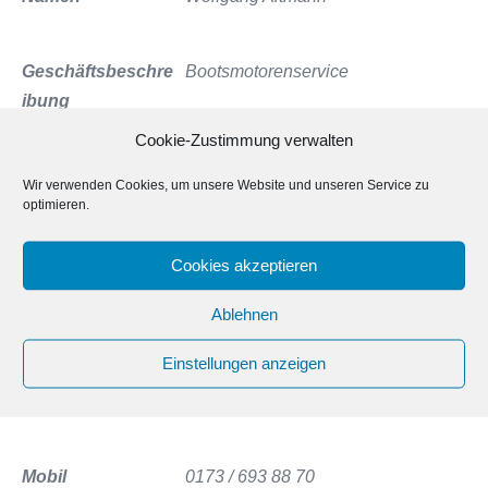
Geschäftsbeschre
Bootsmotorenservice
ibung
Cookie-Zustimmung verwalten
Strasse
Havelweg 15a
Wir verwenden Cookies, um unsere Website und unseren Service zu
optimieren.
PLZ
14542
Cookies akzeptieren
Ablehnen
Ort
Werder / Havel
Einstellungen anzeigen
Bundesland
Brandenburg
Mobil
0173 / 693 88 70