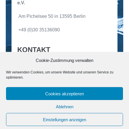
e.V.
Am Pichelsee 50 in 13595 Berlin
+49 (0)30 35136090
KONTAKT
Cookie-Zustimmung verwalten
Felder mit einem
*
sind Pflichtfelder
Name
Wir verwenden Cookies, um unsere Website und unseren Service zu
optimieren.
Cookies akzeptieren
E-Mail
*
Ablehnen
Einstellungen anzeigen