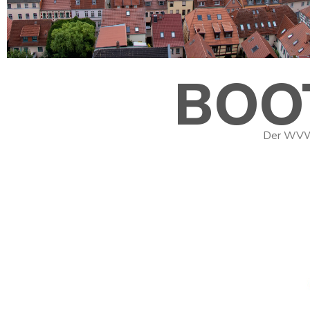
BOO
Der WVW e