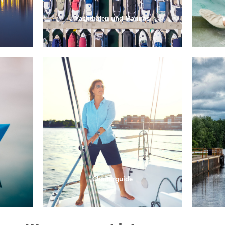
Yachthäfen und Marinas
Charterguide