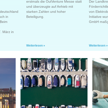
erstmals die OutVenture Messe statt
Der Landkre
und überzeugte auf Anhieb mit
Förderrichtli
tdeutschland
starken Zahlen und hoher
von Elektrob
ch in
Beteiligung.
Initiative w
 Beim
GmbH maßgeb
. März in
Weiterlesen »
Weiterlesen »