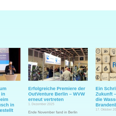
zum
Erfolgreiche Premiere der
Ein Schri
 in
OutVenture Berlin – WVW
Zukunft –
beim
erneut vertreten
die Was
sch in
1. Dezember 2025
Branden
stellt
17. Oktober 2
Ende November fand in Berlin