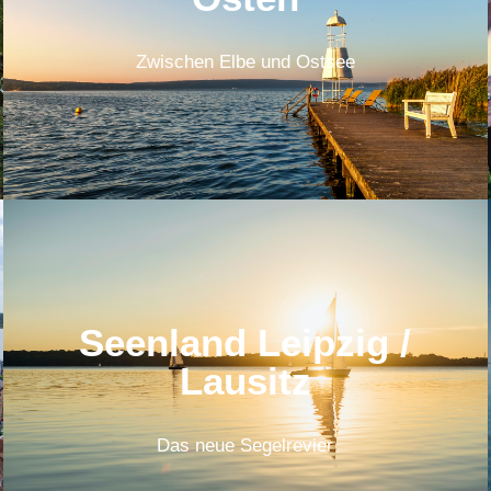
Zwischen Elbe und Ostsee
Seenland Leipzig /
Lausitz
Das neue Segelrevier