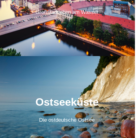
Großstadtleben am Wasser
Ostseeküste
Die ostdeutsche Ostsee