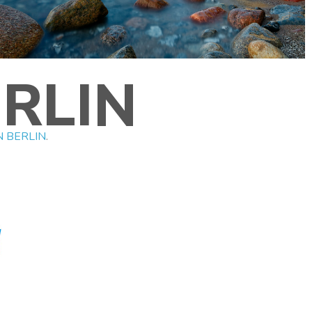
RLIN
N BERLIN
.