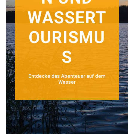
WASSERT
OURISMU
S
Entdecke das Abenteuer auf dem
Wasser