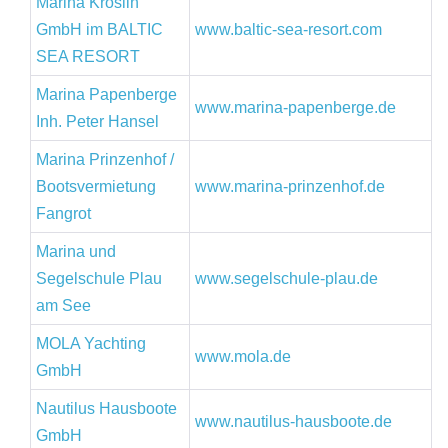
Marina Kröslin
GmbH im BALTIC
www.baltic-sea-resort.com
SEA RESORT
Marina Papenberge
www.marina-papenberge.de
Inh. Peter Hansel
Marina Prinzenhof /
Bootsvermietung
www.marina-prinzenhof.de
Fangrot
Marina und
Segelschule Plau
www.segelschule-plau.de
am See
MOLA Yachting
www.mola.de
GmbH
Nautilus Hausboote
www.nautilus-hausboote.de
GmbH