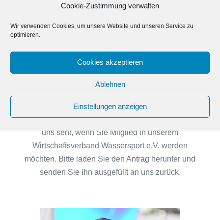
Cookie-Zustimmung verwalten
Wir verwenden Cookies, um unsere Website und unseren Service zu
optimieren.
Aufnahmeantrag
Cookies akzeptieren
Wirtschaftsverband
Ablehnen
Wassersport e.V.
Einstellungen anzeigen
Vielen Dank für ihr Interesse am WVW. Wir freuen
uns sehr, wenn Sie Mitglied in unserem
Wirtschaftsverband Wassersport e.V. werden
möchten. Bitte laden Sie den Antrag herunter und
senden Sie ihn ausgefüllt an uns zurück.