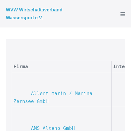
Zum
WVW Wirtschaftsverband
Inhalt
Wassersport e.V.
Men
springen
Scha
Firma
Intern
Allert marin / Marina 
Zernsee GmbH
AMS Alteno GmbH