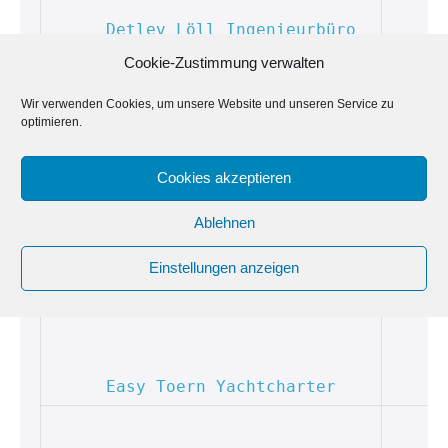
Detlev Löll Ingenieurbüro 
GmbH
Cookie-Zustimmung verwalten
Wir verwenden Cookies, um unsere Website und unseren Service zu
optimieren.
Diki Tours GmbH
Cookies akzeptieren
Ablehnen
Durdel, Sven 
Sachverständiger für Sportboote / 
Einstellungen anzeigen
Wassersport-Service
Easy Toern Yachtcharter