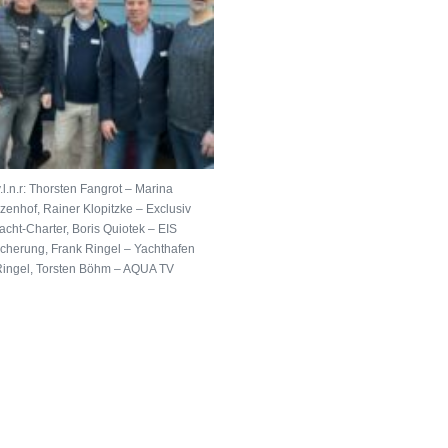
v.l.n.r: Thorsten Fangrot – Marina
zenhof, Rainer Klopitzke – Exclusiv
acht-Charter, Boris Quiotek – EIS
icherung, Frank Ringel – Yachthafen
ingel, Torsten Böhm – AQUA TV