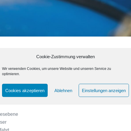
Cookie-Zustimmung verwalten
urde am Dienstag, d. 28.03.2023 in der Orangerie-Oranienburg
Wir verwenden Cookies, um unsere Website und unseren Service zu
optimieren.
al jährlich von der Industrie- und Handelskammern der Länder B
Cookies akzeptieren
Ablehnen
Einstellungen anzeigen
d Dienstleister am Wasser wurden dazu eingeladen.
desebene
ser
fahrt