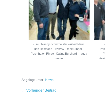
v.l.n.r.: Randy Schirrmeister – Allert Marin,
Ben Hoffmann – BVWW, Frank Ringel –
Prin
Yachthafen Ringel, Catina Burchardi – aqua
Y
marin
Vers
R
Abgelegt unter:
News
← Vorheriger Beitrag