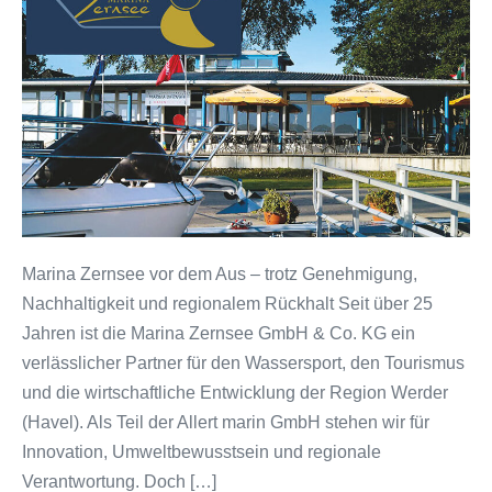
vor
dem
Aus
–
trotz
Genehmigung,
Nachhaltigkeit
und
regionalem
Rückhalt
Marina Zernsee vor dem Aus – trotz Genehmigung,
Nachhaltigkeit und regionalem Rückhalt Seit über 25
Jahren ist die Marina Zernsee GmbH & Co. KG ein
verlässlicher Partner für den Wassersport, den Tourismus
und die wirtschaftliche Entwicklung der Region Werder
(Havel). Als Teil der Allert marin GmbH stehen wir für
Innovation, Umweltbewusstsein und regionale
Verantwortung. Doch […]