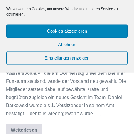
und
Wir verwenden Cookies, um unsere Website und unseren Service zu
optimieren.
frischer
Wind
Cookies akzeptieren
unter
dem
Ablehnen
Funkturm
Berlin, 03. April 2025 – Auf der diesjährigen
Einstellungen anzeigen
Mitgliederversammlung des WVW Wirtschaftsverband
Wassersport e.V., die am Donnerstag unter dem Berliner
Funkturm stattfand, wurde der Vorstand neu gewählt. Die
Mitglieder setzten dabei auf bewährte Kräfte und
begrüßten zugleich ein neues Gesicht im Team. Daniel
Barkowski wurde als 1. Vorsitzender in seinem Amt
bestätigt. Ebenfalls wiedergewählt wurde […]
Weiterlesen
WVW