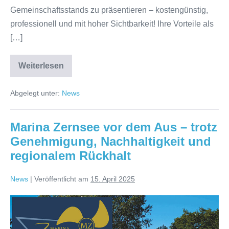
Gemeinschaftsstands zu präsentieren – kostengünstig,
professionell und mit hoher Sichtbarkeit! Ihre Vorteile als
[…]
Weiterlesen
Jetzt
anmelden:
WVW-
Abgelegt unter:
News
Gemeinschaftsstand
auf
der
BOOT
Marina Zernsee vor dem Aus – trotz
&
FUN
Genehmigung, Nachhaltigkeit und
BERLIN
2025!
regionalem Rückhalt
News
|
Veröffentlicht am
15. April 2025
Marina
Zernsee