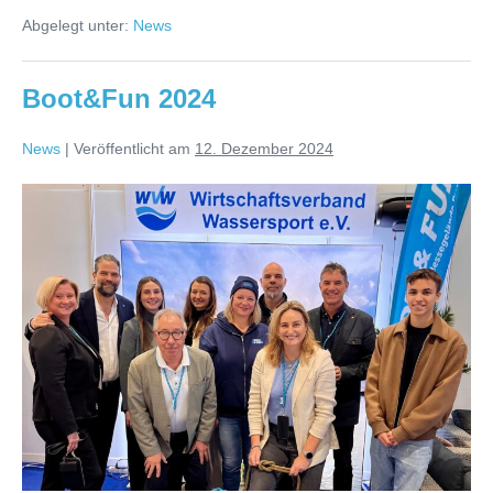
auf
Abgelegt unter:
News
der
boot
in
Düsseldorf
Boot&Fun 2024
News
|
Veröffentlicht am
12. Dezember 2024
Boot&Fun
2024