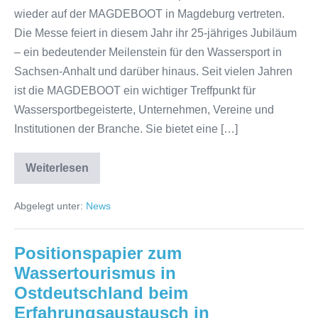
wieder auf der MAGDEBOOT in Magdeburg vertreten.
Die Messe feiert in diesem Jahr ihr 25-jähriges Jubiläum
– ein bedeutender Meilenstein für den Wassersport in
Sachsen-Anhalt und darüber hinaus. Seit vielen Jahren
ist die MAGDEBOOT ein wichtiger Treffpunkt für
Wassersportbegeisterte, Unternehmen, Vereine und
Institutionen der Branche. Sie bietet eine […]
Weiterlesen
WVW
auf
der
Abgelegt unter:
News
MAGDEBOOT
2026
–
25
Positionspapier zum
Jahre
Bootsmesse
Wassertourismus in
Magdeburg
Ostdeutschland beim
Erfahrungsaustausch in