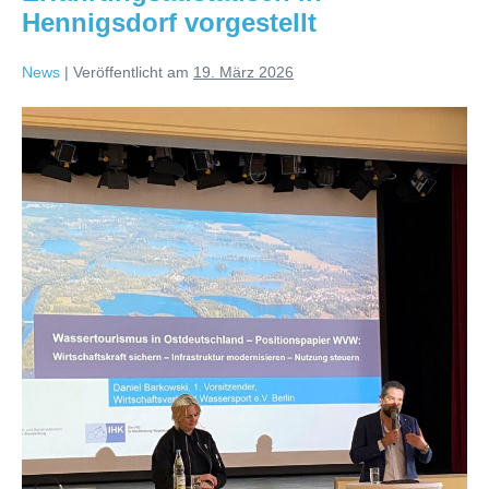
Hennigsdorf vorgestellt
News
|
Veröffentlicht am
19. März 2026
Positionspapier
zum
Wassertourismus
in
Ostdeutschland
beim
Erfahrungsaustausch
in
Hennigsdorf
vorgestellt