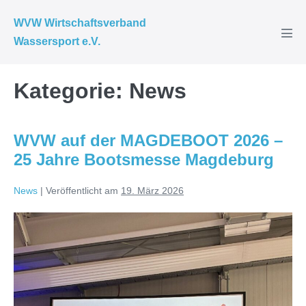
Zum
WVW Wirtschaftsverband
Inhalt
Wassersport e.V.
Men
springen
Scha
Kategorie:
News
WVW auf der MAGDEBOOT 2026 –
25 Jahre Bootsmesse Magdeburg
News
|
Veröffentlicht am
19. März 2026
WVW
auf
der
MAGDEBOOT
2026