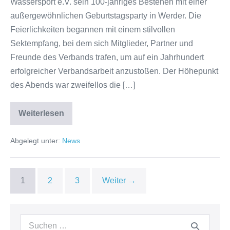
Wassersport e.V. sein 100-jähriges Bestehen mit einer
außergewöhnlichen Geburtstagsparty in Werder. Die
Feierlichkeiten begannen mit einem stilvollen
Sektempfang, bei dem sich Mitglieder, Partner und
Freunde des Verbands trafen, um auf ein Jahrhundert
erfolgreicher Verbandsarbeit anzustoßen. Der Höhepunkt
des Abends war zweifellos die […]
Weiterlesen
Wir
feiern
100
Abgelegt unter:
News
Jahre
WVW.
1
2
3
Weiter →
Suche