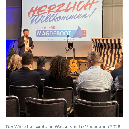
–
25
Jahre
Bootsmesse
Magdeburg
Der Wirtschaftsverband Wassersport e.V. war auch 2026