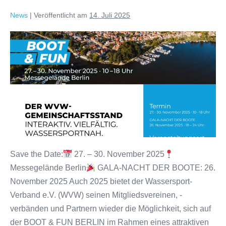
News
|
Veröffentlicht am
14. Juli 2025
Jetzt
anmelden:
WVW-
Gemeinschaftsstand
auf
der
BOOT
&
FUN
Save the Date:
27. – 30. November 2025
BERLIN
Messegelände Berlin
GALA-NACHT DER BOOTE: 26.
2025!
November 2025 Auch 2025 bietet der Wassersport-
Verband e.V. (WVW) seinen Mitgliedsvereinen, -
verbänden und Partnern wieder die Möglichkeit, sich auf
der BOOT & FUN BERLIN im Rahmen eines attraktiven