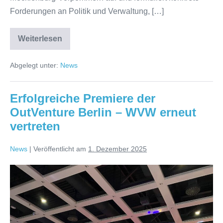
Forderungen an Politik und Verwaltung, […]
Weiterlesen
Positionspapier
zum
Wassertourismus
Abgelegt unter:
News
in
Ostdeutschland
beim
Erfahrungsaustausch
Erfolgreiche Premiere der
in
Hennigsdorf
OutVenture Berlin – WVW erneut
vorgestellt
vertreten
News
|
Veröffentlicht am
1. Dezember 2025
Erfolgreiche
Premiere
der
OutVenture