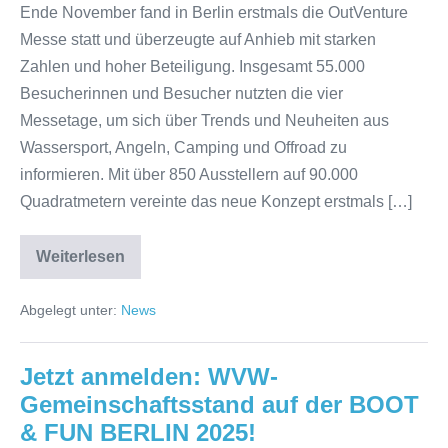
Ende November fand in Berlin erstmals die OutVenture
Messe statt und überzeugte auf Anhieb mit starken
Zahlen und hoher Beteiligung. Insgesamt 55.000
Besucherinnen und Besucher nutzten die vier
Messetage, um sich über Trends und Neuheiten aus
Wassersport, Angeln, Camping und Offroad zu
informieren. Mit über 850 Ausstellern auf 90.000
Quadratmetern vereinte das neue Konzept erstmals […]
Weiterlesen
Erfolgreiche
Premiere
der
Abgelegt unter:
News
OutVenture
Berlin
–
WVW
Jetzt anmelden: WVW-
erneut
vertreten
Gemeinschaftsstand auf der BOOT
& FUN BERLIN 2025!