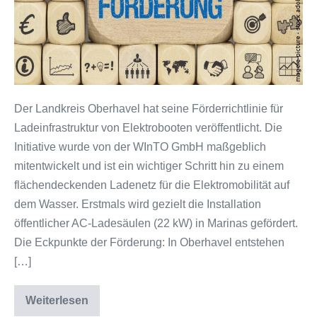
–
elektrisch
über
die
Wasserwege
Brandenburgs
Der Landkreis Oberhavel hat seine Förderrichtlinie für
Ladeinfrastruktur von Elektrobooten veröffentlicht. Die
Initiative wurde von der WInTO GmbH maßgeblich
mitentwickelt und ist ein wichtiger Schritt hin zu einem
flächendeckenden Ladenetz für die Elektromobilität auf
dem Wasser. Erstmals wird gezielt die Installation
öffentlicher AC-Ladesäulen (22 kW) in Marinas gefördert.
Die Eckpunkte der Förderung: In Oberhavel entstehen
[…]
Weiterlesen
Ein
Schritt