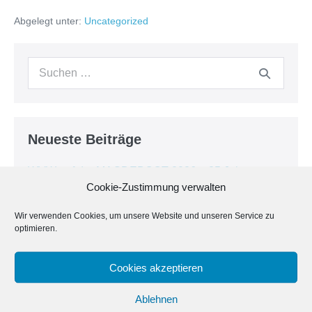
Richtung
Abgelegt unter:
Uncategorized
Zukunft
–
elektrisch
über
Suche
die
Wasserwege
nach:
Brandenburgs
Neueste Beiträge
WVW auf der MAGDEBOOT 2026 – 25 Jahre
Cookie-Zustimmung verwalten
Bootsmesse Magdeburg
Positionspapier zum Wassertourismus in
Wir verwenden Cookies, um unsere Website und unseren Service zu
Ostdeutschland beim Erfahrungsaustausch in
optimieren.
Hennigsdorf vorgestellt
Erfolgreiche Premiere der OutVenture Berlin –
Cookies akzeptieren
WVW erneut vertreten
Ablehnen
Ein Schritt Richtung Zukunft – elektrisch über die