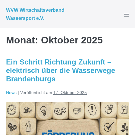
Zum
WVW Wirtschaftsverband
Inhalt
Wassersport e.V.
Men
springen
Scha
Monat:
Oktober 2025
Ein Schritt Richtung Zukunft –
elektrisch über die Wasserwege
Brandenburgs
News
|
Veröffentlicht am
17. Oktober 2025
Ein
Schritt
Richtung
Zukunft