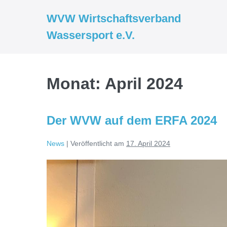
Zum
WVW Wirtschaftsverband
Inhalt
Wassersport e.V.
springen
Monat:
April 2024
Der WVW auf dem ERFA 2024
News
|
Veröffentlicht am
17. April 2024
Der
WVW
auf
dem
ERFA