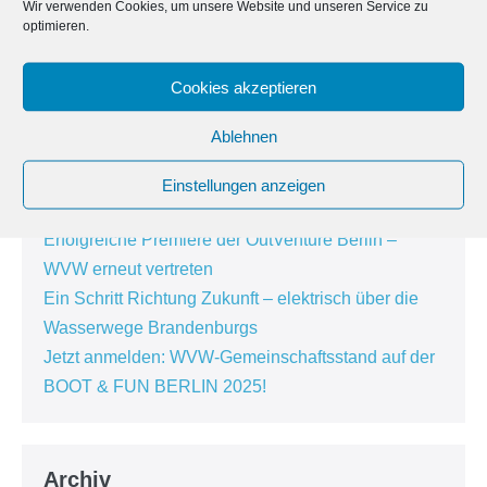
Wir verwenden Cookies, um unsere Website und unseren Service zu
optimieren.
Neueste Beiträge
Cookies akzeptieren
WVW auf der MAGDEBOOT 2026 – 25 Jahre
Bootsmesse Magdeburg
Ablehnen
Positionspapier zum Wassertourismus in
Ostdeutschland beim Erfahrungsaustausch in
Einstellungen anzeigen
Hennigsdorf vorgestellt
Erfolgreiche Premiere der OutVenture Berlin –
WVW erneut vertreten
Ein Schritt Richtung Zukunft – elektrisch über die
Wasserwege Brandenburgs
Jetzt anmelden: WVW-Gemeinschaftsstand auf der
BOOT & FUN BERLIN 2025!
Archiv