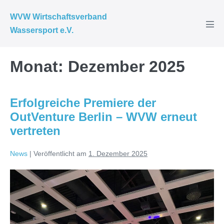
Zum
WVW Wirtschaftsverband
Inhalt
Wassersport e.V.
Men
springen
Scha
Monat:
Dezember 2025
Erfolgreiche Premiere der
OutVenture Berlin – WVW erneut
vertreten
News
|
Veröffentlicht am
1. Dezember 2025
Erfolgreiche
Premiere
der
OutVenture