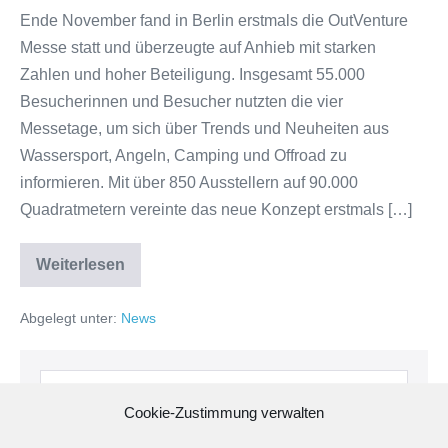
Ende November fand in Berlin erstmals die OutVenture
Messe statt und überzeugte auf Anhieb mit starken
Zahlen und hoher Beteiligung. Insgesamt 55.000
Besucherinnen und Besucher nutzten die vier
Messetage, um sich über Trends und Neuheiten aus
Wassersport, Angeln, Camping und Offroad zu
informieren. Mit über 850 Ausstellern auf 90.000
Quadratmetern vereinte das neue Konzept erstmals […]
Weiterlesen
Erfolgreiche
Premiere
der
Abgelegt unter:
News
OutVenture
Berlin
–
WVW
Suche
erneut
vertreten
nach:
Cookie-Zustimmung verwalten