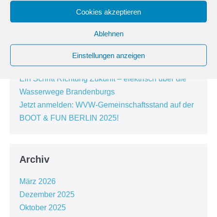
Bootsmesse Magdeburg
Cookies akzeptieren
Positionspapier zum Wassertourismus in
Ostdeutschland beim Erfahrungsaustausch in
Ablehnen
Hennigsdorf vorgestellt
Erfolgreiche Premiere der OutVenture Berlin –
Einstellungen anzeigen
WVW erneut vertreten
Ein Schritt Richtung Zukunft – elektrisch über die
Wasserwege Brandenburgs
Jetzt anmelden: WVW-Gemeinschaftsstand auf der
BOOT & FUN BERLIN 2025!
Archiv
März 2026
Dezember 2025
Oktober 2025