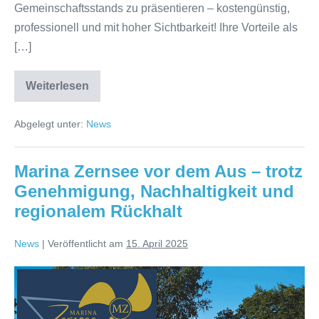
Gemeinschaftsstands zu präsentieren – kostengünstig,
professionell und mit hoher Sichtbarkeit! Ihre Vorteile als
[…]
Weiterlesen
Jetzt
anmelden:
WVW-
Abgelegt unter:
News
Gemeinschaftsstand
auf
der
BOOT
Marina Zernsee vor dem Aus – trotz
&
FUN
Genehmigung, Nachhaltigkeit und
BERLIN
2025!
regionalem Rückhalt
News
|
Veröffentlicht am
15. April 2025
Marina
Zernsee
vor