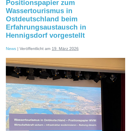
Positionspapier zum
Jahre
Bootsmesse
Wassertourismus in
Magdeburg
Ostdeutschland beim
Erfahrungsaustausch in
Hennigsdorf vorgestellt
News
|
Veröffentlicht am
19. März 2026
Positionspapier
zum
Wassertourismus
in
Ostdeutschland
beim
Erfahrungsaustausch
in
Hennigsdorf