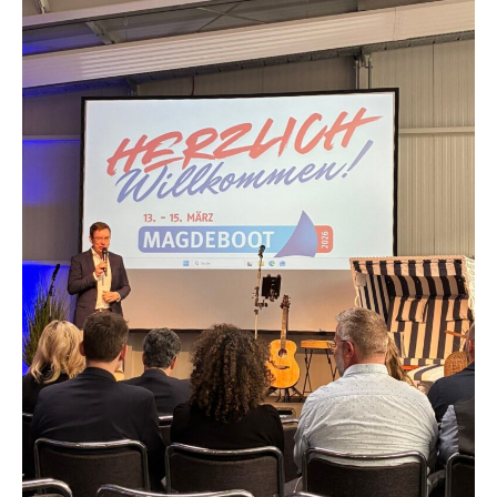
auf
der
MAGDEBOOT
2026
–
25
Jahre
Bootsmesse
Magdeburg