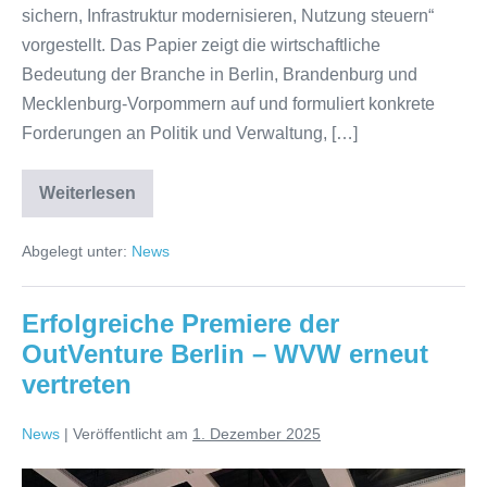
sichern, Infrastruktur modernisieren, Nutzung steuern“
vorgestellt. Das Papier zeigt die wirtschaftliche
Bedeutung der Branche in Berlin, Brandenburg und
Mecklenburg-Vorpommern auf und formuliert konkrete
Forderungen an Politik und Verwaltung, […]
Weiterlesen
Positionspapier
zum
Wassertourismus
Abgelegt unter:
News
in
Ostdeutschland
beim
Erfahrungsaustausch
Erfolgreiche Premiere der
in
Hennigsdorf
OutVenture Berlin – WVW erneut
vorgestellt
vertreten
News
|
Veröffentlicht am
1. Dezember 2025
Erfolgreiche