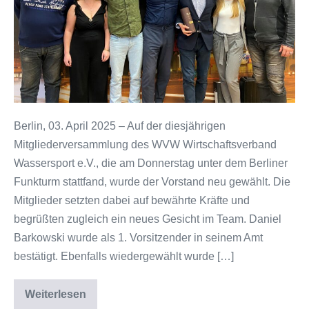
und
frischer
Wind
unter
dem
Funkturm
Berlin, 03. April 2025 – Auf der diesjährigen
Mitgliederversammlung des WVW Wirtschaftsverband
Wassersport e.V., die am Donnerstag unter dem Berliner
Funkturm stattfand, wurde der Vorstand neu gewählt. Die
Mitglieder setzten dabei auf bewährte Kräfte und
begrüßten zugleich ein neues Gesicht im Team. Daniel
Barkowski wurde als 1. Vorsitzender in seinem Amt
bestätigt. Ebenfalls wiedergewählt wurde […]
Weiterlesen
WVW