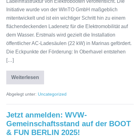
Ladeinfrastruktur von Elektrobooten veröffentlicht. Die
Initiative wurde von der WInTO GmbH maßgeblich
mitentwickelt und ist ein wichtiger Schritt hin zu einem
flächendeckenden Ladenetz für die Elektromobilität auf
dem Wasser. Erstmals wird gezielt die Installation
öffentlicher AC-Ladesäulen (22 kW) in Marinas gefördert.
Die Eckpunkte der Förderung: In Oberhavel entstehen
[…]
Weiterlesen
Ein
Schritt
Richtung
Abgelegt unter:
Uncategorized
Zukunft
–
elektrisch
über
Jetzt anmelden: WVW-
die
Wasserwege
Gemeinschaftsstand auf der BOOT
Brandenburgs
& FUN BERLIN 2025!