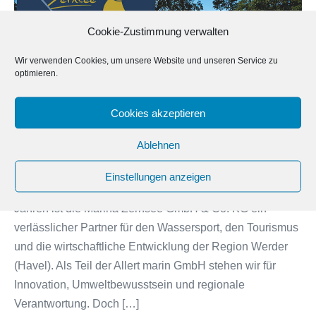
dem
Cookie-Zustimmung verwalten
Aus
–
Wir verwenden Cookies, um unsere Website und unseren Service zu
trotz
optimieren.
Genehmigung,
Nachhaltigkeit
Cookies akzeptieren
und
Ablehnen
regionalem
Rückhalt
Marina Zernsee vor dem Aus – trotz Genehmigung,
Einstellungen anzeigen
Nachhaltigkeit und regionalem Rückhalt Seit über 25
Jahren ist die Marina Zernsee GmbH & Co. KG ein
verlässlicher Partner für den Wassersport, den Tourismus
und die wirtschaftliche Entwicklung der Region Werder
(Havel). Als Teil der Allert marin GmbH stehen wir für
Innovation, Umweltbewusstsein und regionale
Verantwortung. Doch […]