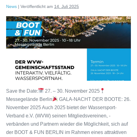
News
|
Veröffentlicht am
14. Juli 2025
Jetzt
anmelden:
WVW-
Gemeinschaftsstand
auf
der
BOOT
&
FUN
Save the Date:
27. – 30. November 2025
BERLIN
Messegelände Berlin
GALA-NACHT DER BOOTE: 26.
2025!
November 2025 Auch 2025 bietet der Wassersport-
Verband e.V. (WVW) seinen Mitgliedsvereinen, -
verbänden und Partnern wieder die Möglichkeit, sich auf
der BOOT & FUN BERLIN im Rahmen eines attraktiven