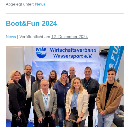
Abgelegt unter:
News
der
boot
in
Düsseldorf
Boot&Fun 2024
News
|
Veröffentlicht am
12. Dezember 2024
Boot&Fun
2024