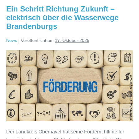
WVW
Ein Schritt Richtung Zukunft –
erneut
vertreten
elektrisch über die Wasserwege
Brandenburgs
News
|
Veröffentlicht am
17. Oktober 2025
Ein
Schritt
Richtung
Zukunft
–
elektrisch
über
die
Wasserwege
Brandenburgs
Der Landkreis Oberhavel hat seine Förderrichtlinie für