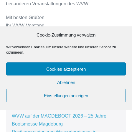
bei anderen Veranstaltungen des WVW.
Mit besten Grüßen
Ihr WVW-Vorstand
Cookie-Zustimmung verwalten
Abgelegt unter:
News
Wir verwenden Cookies, um unsere Website und unseren Service zu
Beitragsnavigation
← Vorheriger Beitrag
Nächster Beitrag →
optimieren.
Cookies akzeptieren
Suche
nach:
Ablehnen
Einstellungen anzeigen
Neueste Beiträge
WVW auf der MAGDEBOOT 2026 – 25 Jahre
Bootsmesse Magdeburg
Positionspapier zum Wassertourismus in