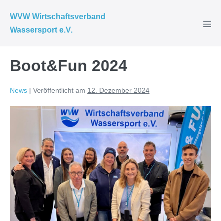
Zum
WVW Wirtschaftsverband
Inhalt
Wassersport e.V.
Men
springen
Scha
Boot&Fun 2024
News
|
Veröffentlicht am
12. Dezember 2024