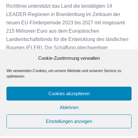
Richtlinie unterstützt das Land die bestätigten 14
LEADER-Regionen in Brandenburg im Zeitraum der
neuen EU-Förderperiode 2023 bis 2027 mit insgesamt
215 Millionen Euro aus dem Europäischen
Landwirtschaftsfonds für die Entwicklung des ländlichen
Raumes (ELER). Die Schaffung gleichwertiger
Lebensverhältnisse ist für das Agrar- und
Cookie-Zustimmung verwalten
Umweltministerium ein herausragendes […]
Wir verwenden Cookies, um unsere Website und unseren Service zu
optimieren.
Weiterlesen
Neue
LEADER-
Förderrichtlinie
Cookies akzeptieren
Abgelegt unter:
News
Ablehnen
Suche
Einstellungen anzeigen
nach: