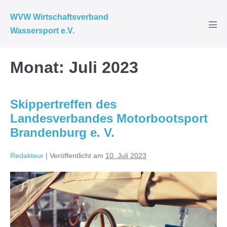
Zum
WVW Wirtschaftsverband
Inhalt
Wassersport e.V.
Men
springen
Scha
Monat:
Juli 2023
Skippertreffen des
Landesverbandes Motorbootsport
Brandenburg e. V.
Redakteur
|
Veröffentlicht am
10. Juli 2023
Skippertreffen
des
Landesverbandes
Motorbootsport